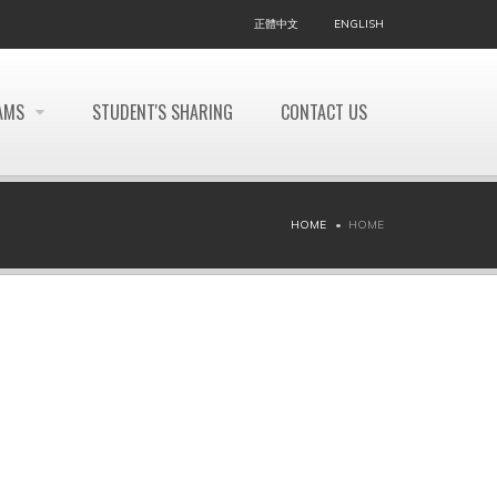
正體中文
ENGLISH
AMS
STUDENT'S SHARING
CONTACT US
HOME
HOME