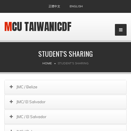
正體中文
ENGLISH
MCU TAIWANICDF
STUDENT'S SHARING
HOME
STUDENT'S SHARING
▼
JMC / Belize
JMC/ El Salvador
JMC / El Salvador